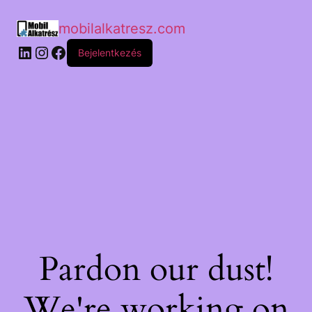
mobilalkatresz.com
Bejelentkezés
Pardon our dust!
We're working on