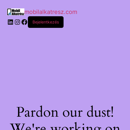
mobilalkatresz.com
Bejelentkezés
Pardon our dust!
We're working on