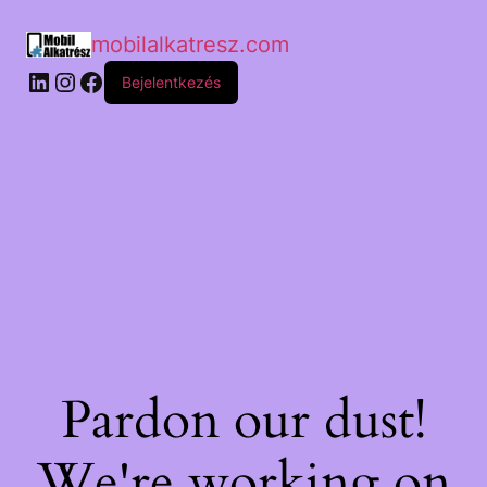
mobilalkatresz.com
Bejelentkezés
Pardon our dust!
We're working on