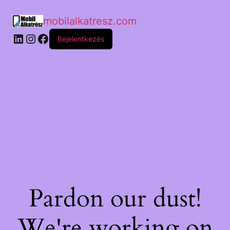
mobilalkatresz.com
Bejelentkezés
Pardon our dust!
We're working on