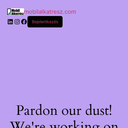
mobilalkatresz.com
Bejelentkezés
Pardon our dust!
We're working on