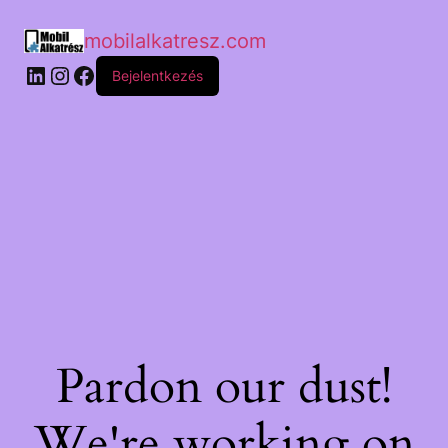
mobilalkatresz.com
Bejelentkezés
Pardon our dust!
We're working on