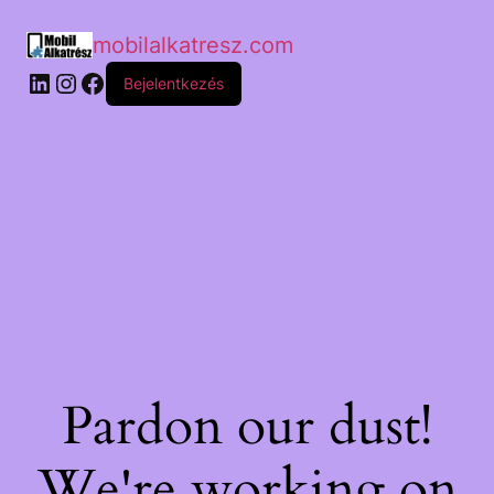
mobilalkatresz.com
Bejelentkezés
Pardon our dust!
We're working on