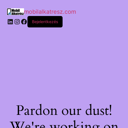
mobilalkatresz.com
Bejelentkezés
Pardon our dust!
We're working on