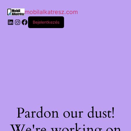
mobilalkatresz.com
Bejelentkezés
Pardon our dust!
We're working on