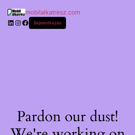
mobilalkatresz.com
Bejelentkezés
Pardon our dust!
We're working on