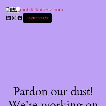
mobilalkatresz.com
Bejelentkezés
Pardon our dust!
We're working on