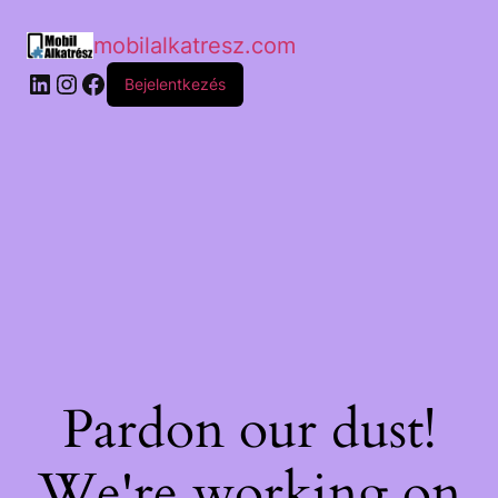
mobilalkatresz.com
Bejelentkezés
Pardon our dust!
We're working on