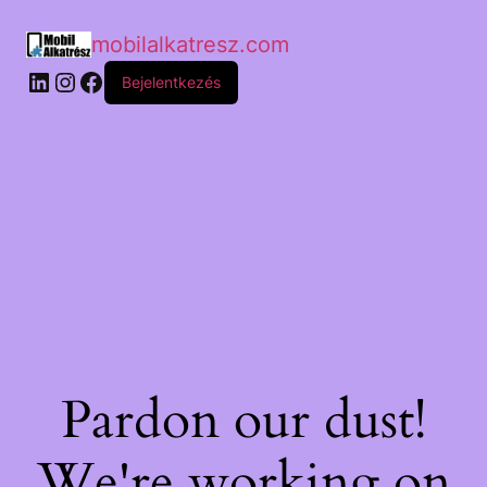
mobilalkatresz.com
Bejelentkezés
Pardon our dust!
We're working on