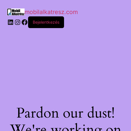
mobilalkatresz.com
Bejelentkezés
Pardon our dust!
We're working on