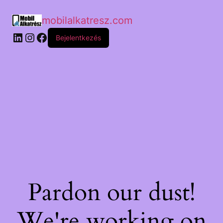
mobilalkatresz.com
Bejelentkezés
Pardon our dust!
We're working on