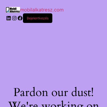
mobilalkatresz.com
Bejelentkezés
Pardon our dust!
We're working on