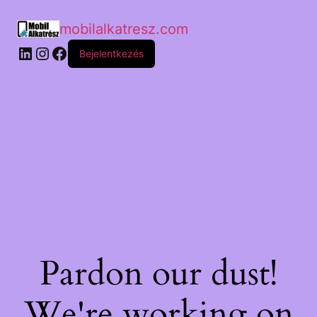
mobilalkatresz.com
Bejelentkezés
Pardon our dust!
We're working on