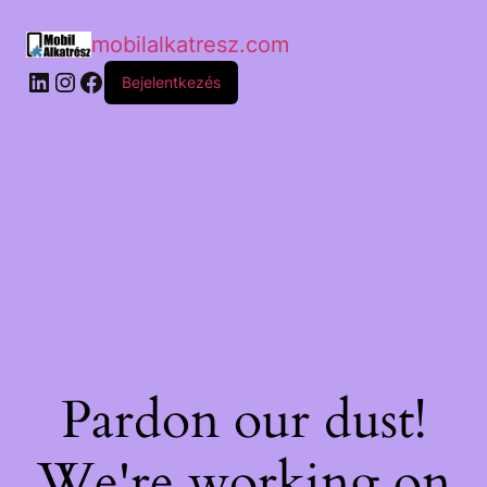
mobilalkatresz.com
Bejelentkezés
Pardon our dust!
We're working on