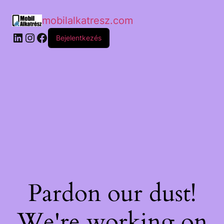
mobilalkatresz.com
Bejelentkezés
Pardon our dust!
We're working on