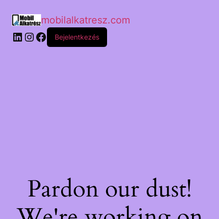
mobilalkatresz.com
Bejelentkezés
Pardon our dust!
We're working on