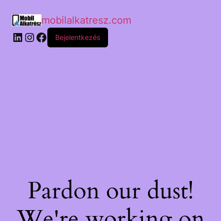
mobilalkatresz.com
Bejelentkezés
Pardon our dust!
We're working on