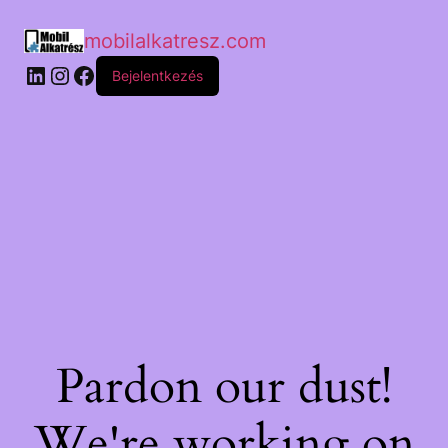
mobilalkatresz.com
Bejelentkezés
Pardon our dust!
We're working on