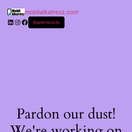
mobilalkatresz.com
Bejelentkezés
Pardon our dust!
We're working on