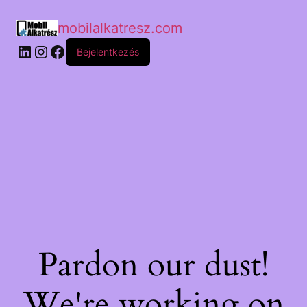
mobilalkatresz.com
Bejelentkezés
Pardon our dust!
We're working on