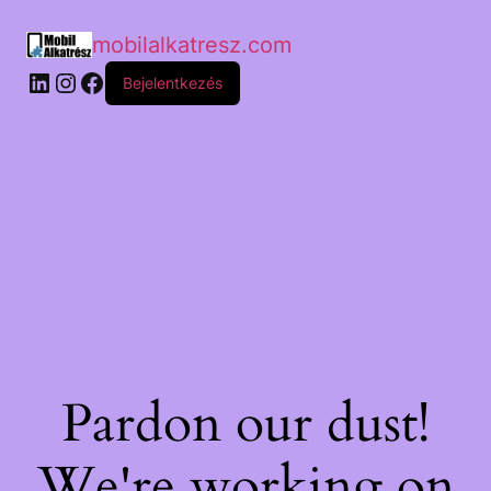
mobilalkatresz.com
Bejelentkezés
Pardon our dust!
We're working on