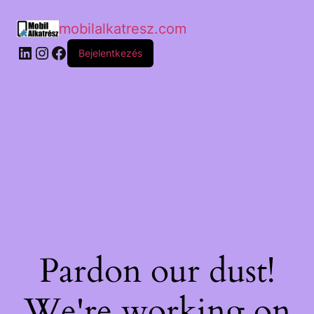
mobilalkatresz.com
Bejelentkezés
Pardon our dust!
We're working on