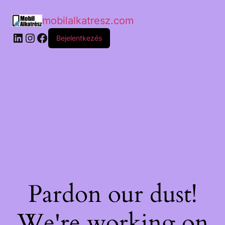
mobilalkatresz.com
Bejelentkezés
Pardon our dust!
We're working on