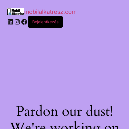
mobilalkatresz.com
Bejelentkezés
Pardon our dust!
We're working on