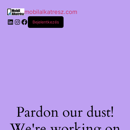
mobilalkatresz.com
Bejelentkezés
Pardon our dust!
We're working on