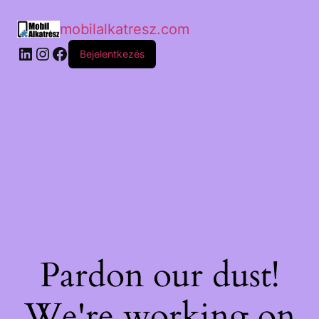
mobilalkatresz.com
Bejelentkezés
Pardon our dust!
We're working on